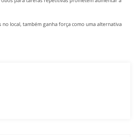
m robôs para tarefas repetitivas prometem aumentar a
as no local, também ganha força como uma alternativa