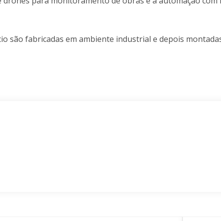
uso de drones para monitoramento de obras e a automação co
fício são fabricadas em ambiente industrial e depois montad