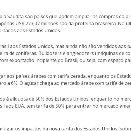
bia Saudita são países que podem ampliar as compras da pro
penas US$ 273,07 milhões são da proteína brasileira. No úl
ortados aos Estados Unidos.
asil aos Estados Unidos, mas ainda não são vendidos aos p
ra de coníferas. Bulldozers e angledozers (máquinas de co
om exportação incipiente do Brasil, ou seja, com espaço pa
gar aos países árabes com tarifa zerada, enquanto os Estad
ero a 6%. O açúcar chega ao mercado árabe com tarifa de ze
s à alíquota de 50% dos Estados Unidos, enquanto no merca
asil aos EUA, tem tarifa de 50% para entrar no mercado am
itigar os impactos da nova tarifa dos Estados Unidos (sobr