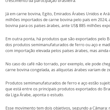
crescimento da participação brasileira.
Já em carne bovina, Egito, Emirados Árabes Unidos e Ará
milhões importados de carne bovina pelo país em 2024, a
bovina para os países árabes, ante US$ 885 milhões exp
Em outra ponta, há produtos que são exportados pelo Br
dos produtos semimanufaturados de ferro ou aço e madei
com importação elevada pelos países árabes, mas ainda c
No caso do café não torrado, por exemplo, ele pode che
carne bovina congelada, as alíquotas árabes variam de z
Produtos semimanufaturados de ferro e aço estão sujeito
que está entre os principais produtos exportados do Br
da Liga Árabe, aponta o estudo.
Esse movimento tem dois objetivos, segundo a Câmara: m